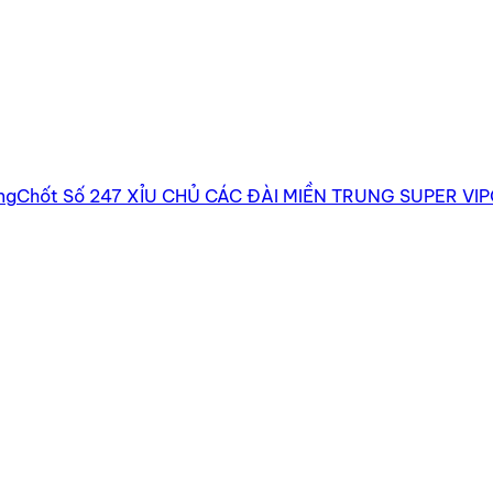
ng
Chốt Số 247 XỈU CHỦ CÁC ĐÀI MIỀN TRUNG SUPER VIP