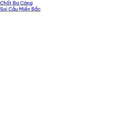
Chốt Ba Càng
Soi Cầu Miền Bắc