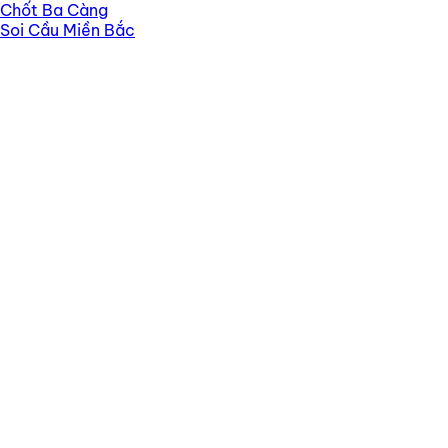
Chốt Ba Càng
Soi Cầu Miền Bắc