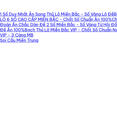
1 Số Duy Nhất Ăn Song Thủ Lô Miền Bắc - Số Vàng Lô Đề
B
LÔ 6 SỐ CAO CẤP MIỀN BẮC - Chốt Số Chuẩn Ăn 100%
Ch
Đoán Ăn Chắc Dàn Đề 2 Số Miền Bắc - Số Vàng Từ Hội Đ
Đề Ăn 100%
Bạch Thủ Lô Miền Bắc VIP - Chốt Số Chuẩn N
VIP - 3 Càng MB
Soi Cầu Miền Trung