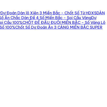
y
Dự Đoán Dàn lô Xiên 3 Miền Bắc - Chốt Số Từ HDXS
DÀN
Số Ăn Chắc Dàn Đề 4 Số Miền Bắc - Soi Cầu Vàng
Dự
oi Cầu 100%
CHỐT ĐỀ ĐẦU ĐUÔI MIỀN BẮC - Số Vàng Lô
 Số 100%
Chốt Số Dự Đoán Ăn 3 CÀNG MIỀN BẮC SUPER